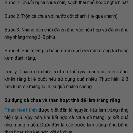
Bước 1: Chuẩn bị cà chua chín, sạch thái nhỏ hoặc nghiền nát
Bước 2: Trộn cà chua với nước cốt chanh ( ½ quả chanh).
Bước 3: Nhúng bàn chải đánh răng vào hỗn hợp và đánh răng
nhẹ nhàng trong 3-5 phút.
Bước 4: Súc miệng lạ bằng nước sạch và đánh răng lại bằng
kem đánh răng.
Lưu ý: Chanh có nhiều axit có thể gây mài mòn men răng,
khiến răng bị ê buốt nếu sử dụng quá nhiều. Thực hiện 2-3
lần/tuần sẽ mang lại hiệu quả nhanh chóng.
Sử dụng cà chua và than hoạt tính để làm trắng răng
Than hoạt tính
được biết đến là nguyên liệu làm trắng răng
hiệu quả. Vậy nên, khi kết hợp cà chua sẽ mang lại kết quả
như mong muốn. Dưới đây là các bước làm trắng răng bằng
than hoạt tính kết hợp với cà chua.