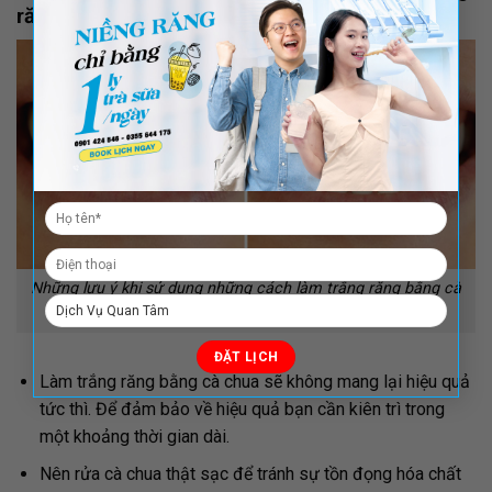
răng bằng cà chua
Những lưu ý khi sử dụng những cách làm trắng răng bằng cà
chua
Làm trắng răng bằng cà chua sẽ không mang lại hiệu quả
tức thì. Để đảm bảo về hiệu quả bạn cần kiên trì trong
một khoảng thời gian dài.
Nên rửa cà chua thật sạc để tránh sự tồn đọng hóa chất