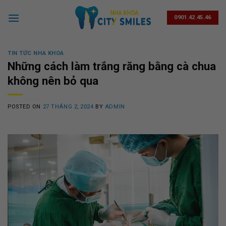
Skip
to
0901.42.45.46
content
TIN TỨC NHA KHOA
Những cách làm trắng răng bằng cà chua
không nên bỏ qua
POSTED ON
27 THÁNG 2, 2024
BY
ADMIN