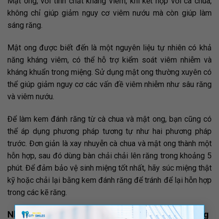
Mật ong, với tính chất kháng viêm, khi kết hợp với cà chua,
không chỉ giúp giảm nguy cơ viêm nướu mà còn giúp làm
sáng răng.
Mật ong được biết đến là một nguyên liệu tự nhiên có khả
năng kháng viêm, có thể hỗ trợ kiểm soát viêm nhiễm và
kháng khuẩn trong miệng. Sử dụng mật ong thường xuyên có
thể giúp giảm nguy cơ các vấn đề viêm nhiễm như sâu răng
và viêm nướu.
Để làm kem đánh răng từ cà chua và mật ong, bạn cũng có
thể áp dụng phương pháp tương tự như hai phương pháp
trước. Đơn giản là xay nhuyễn cà chua và mật ong thành một
hỗn hợp, sau đó dùng bàn chải chải lên răng trong khoảng 5
phút. Để đảm bảo vệ sinh miệng tốt nhất, hãy súc miệng thật
kỹ hoặc chải lại bằng kem đánh răng để tránh để lại hỗn hợp
trong các kẽ răng.
×
Những lưu ý khi sử dụng những cách làm trắng