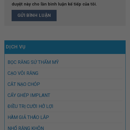
duyệt này cho lần bình luận kế tiếp của tôi.
DỊCH VỤ
BỌC RĂNG SỨ THẨM MỸ
CẠO VÔI RĂNG
CẮT NẠO CHÓP
CẤY GHÉP IMPLANT
ĐIỀU TRỊ CƯỜI HỞ LỢI
HÀM GIẢ THÁO LẮP
NHỔ RĂNG KHÔN