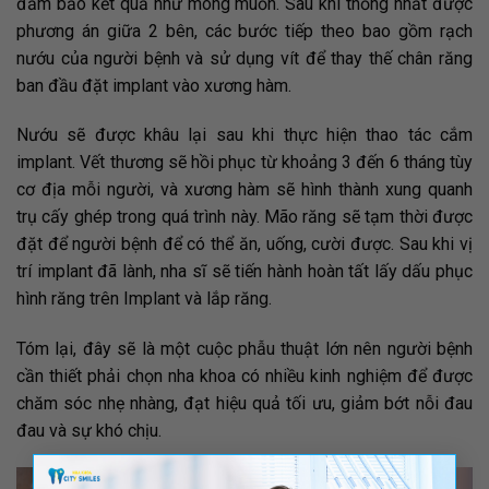
đảm bảo kết quả như mong muốn. Sau khi thống nhất được
phương án giữa 2 bên, các bước tiếp theo bao gồm rạch
nướu của người bệnh và sử dụng vít để thay thế chân răng
ban đầu đặt implant vào xương hàm.
Nướu sẽ được khâu lại sau khi thực hiện thao tác cắm
implant. Vết thương sẽ hồi phục từ khoảng 3 đến 6 tháng tùy
cơ địa mỗi người, và xương hàm sẽ hình thành xung quanh
trụ cấy ghép trong quá trình này. Mão răng sẽ tạm thời được
đặt để người bệnh để có thể ăn, uống, cười được. Sau khi vị
trí implant đã lành, nha sĩ sẽ tiến hành hoàn tất lấy dấu phục
hình răng trên Implant và lắp răng.
Tóm lại, đây sẽ là một cuộc phẫu thuật lớn nên người bệnh
cần thiết phải chọn nha khoa có nhiều kinh nghiệm để được
chăm sóc nhẹ nhàng, đạt hiệu quả tối ưu, giảm bớt nỗi đau
đau và sự khó chịu.
×