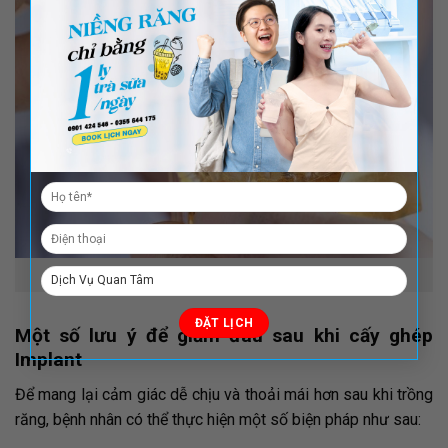
Quá trình cắm implant
Một số lưu ý để giảm đau sau khi cấy ghép
Implant
Để mang lại cảm giác dễ chịu và thoải mái hơn sau khi trồng
răng, bệnh nhân có thể thực hiện một số biện pháp như sau: