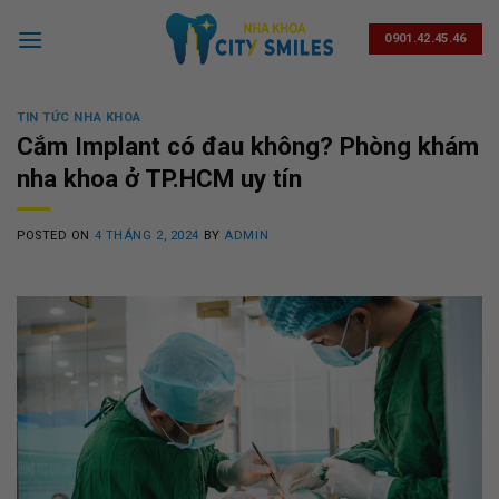
Skip
to
0901.42.45.46
content
TIN TỨC NHA KHOA
Cắm Implant có đau không? Phòng khám
nha khoa ở TP.HCM uy tín
POSTED ON
4 THÁNG 2, 2024
BY
ADMIN