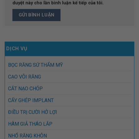
duyệt này cho lần bình luận kế tiếp của tôi.
DỊCH VỤ
BỌC RĂNG SỨ THẨM MỸ
CẠO VÔI RĂNG
CẮT NẠO CHÓP
CẤY GHÉP IMPLANT
ĐIỀU TRỊ CƯỜI HỞ LỢI
HÀM GIẢ THÁO LẮP
NHỔ RĂNG KHÔN