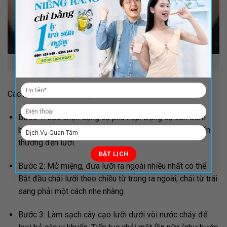
Các bước cạo lưỡi đúng cách
Các bước cạo lưỡi đúng cách:
Bước 1:
Lựa chọn dụng cụ phù hợp. Dụng cụ cần đảm
bảo sạch, cầm chắc chắn, đầu cạo mềm không làm tổn
thương đến lưỡi.
Bước 2:
Mở miệng, đưa lưỡi ra ngoài nhiều nhất có thể.
Bắt đầu chải lưỡi theo chiều từ trong ra ngoài, chải từ trái
sang phải một cách nhẹ nhàng.
Bước 3:
Làm sạch cây cạo lưỡi dưới vòi nước chảy để