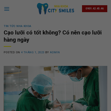
Skip
to
0901.42.45.46
content
TIN TỨC NHA KHOA
Cạo lưỡi có tốt không? Có nên cạo lưỡi
hàng ngày
POSTED ON
4 THÁNG 1, 2023
BY
ADMIN