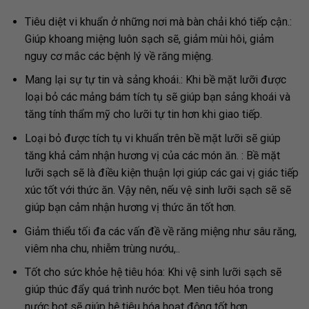
Tiêu diệt vi khuẩn ở những nơi mà bàn chải khó tiếp cận.:
Giúp khoang miệng luôn sạch sẽ, giảm mùi hôi, giảm
nguy cơ mắc các bệnh lý về răng miệng.
Mang lại sự tự tin và sảng khoái.: Khi bề mặt lưỡi được
loại bỏ các mảng bám tích tụ sẽ giúp bạn sảng khoái và
tăng tính thẩm mỹ cho lưỡi tự tin hơn khi giao tiếp.
Loại bỏ được tích tụ vi khuẩn trên bề mặt lưỡi sẽ giúp
tăng khả cảm nhận hương vị của các món ăn. : Bề mặt
lưỡi sạch sẽ là điều kiện thuận lợi giúp các gai vị giác tiếp
xúc tốt với thức ăn. Vậy nên, nếu vệ sinh lưỡi sạch sẽ sẽ
giúp bạn cảm nhận hương vị thức ăn tốt hơn.
Giảm thiểu tối đa các vấn đề về răng miệng như sâu răng,
viêm nha chu, nhiễm trùng nướu,..
Tốt cho sức khỏe hệ tiêu hóa: Khi vệ sinh lưỡi sạch sẽ
giúp thúc đẩy quá trình nước bọt. Men tiêu hóa trong
nước bọt sẽ giúp hệ tiêu hóa hoạt động tốt hơn
.