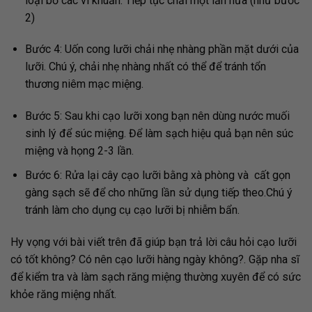
loại bỏ các vi khuẩn. Tiếp tục chải một lần nữa (như bước
2)
Bước 4:
Uốn cong lưỡi chải nhẹ nhàng phần mặt dưới của
lưỡi. Chú ý, chải nhẹ nhàng nhất có thể để tránh tổn
thương niêm mạc miệng.
Bước 5:
Sau khi cạo lưỡi xong bạn nên dùng nước muối
sinh lý để súc miệng. Để làm sạch hiệu quả bạn nên súc
miệng và họng 2-3 lần.
Bước 6:
Rửa lại cây cạo lưỡi bằng xà phòng và cất gọn
gàng sạch sẽ để cho những lần sử dụng tiếp theo.Chú ý
tránh làm cho dụng cụ cạo lưỡi bị nhiễm bẩn.
Hy vọng với bài viết trên đã giúp bạn trả lời câu hỏi cạo lưỡi
có tốt không? Có nên cạo lưỡi hàng ngày không?. Gặp nha sĩ
để kiểm tra và làm sạch răng miệng thường xuyên để có sức
khỏe răng miệng nhất.