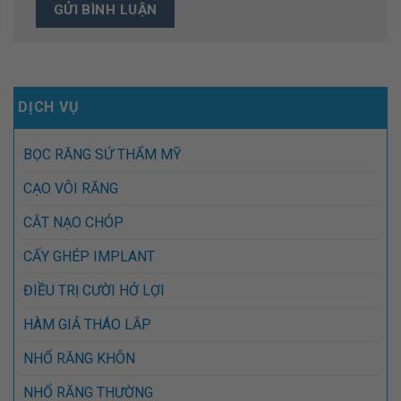
DỊCH VỤ
BỌC RĂNG SỨ THẨM MỸ
CẠO VÔI RĂNG
CẮT NẠO CHÓP
CẤY GHÉP IMPLANT
ĐIỀU TRỊ CƯỜI HỞ LỢI
HÀM GIẢ THÁO LẮP
NHỔ RĂNG KHÔN
NHỔ RĂNG THƯỜNG