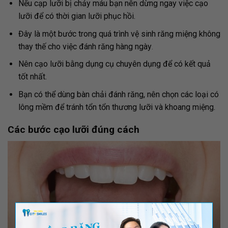
Nếu cạp lưỡi bị chảy máu bạn nên dừng ngay việc cạo
lưỡi để có thời gian lưỡi phục hồi.
Đây là một bước trong quá trình vệ sinh răng miệng không
thay thế cho việc đánh răng hàng ngày
.
Nên cạo lưỡi bằng dụng cụ chuyên dụng để có kết quả
tốt nhất.
Bạn có thể dùng bàn chải đánh răng, nên chọn các loại có
lông mềm để tránh tổn tổn thương lưỡi và khoang miệng.
Các bước cạo lưỡi đúng cách
×