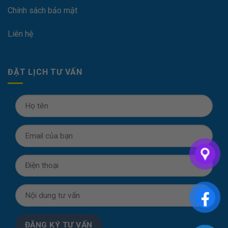
Chính sách bảo mật
Liên hệ
ĐẶT LỊCH TƯ VẤN