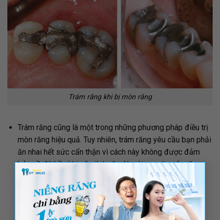
Trám răng khi bị mòn răng
Trám răng cũng là một trong những phương pháp điều trị
mòn răng hiệu quả. Tuy nhiên, trám răng yêu cầu bạn phải
ăn nhai hết sức cẩn thận vì cách này không được đảm
bảo về độ bền khi cắn thức ăn. Ngoài ra, màu sắc răng
×
trám sẽ bị thay đổi theo thời gian nên sau một thời gian
bạn cần phải đi trám lại mất rất nhiều thời gian và chi
phí.