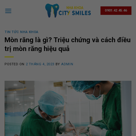
Skip
to
0901.42.45.46
content
TIN TỨC NHA KHOA
Mòn răng là gì? Triệu chứng và cách điều
trị mòn răng hiệu quả
POSTED ON
2 THÁNG 4, 2023
BY
ADMIN