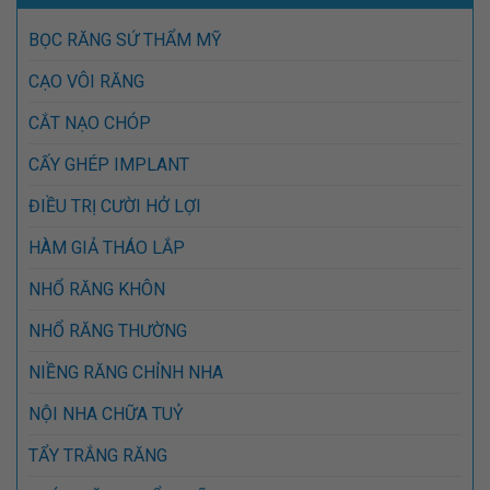
BỌC RĂNG SỨ THẨM MỸ
CẠO VÔI RĂNG
CẮT NẠO CHÓP
CẤY GHÉP IMPLANT
ĐIỀU TRỊ CƯỜI HỞ LỢI
HÀM GIẢ THÁO LẮP
NHỔ RĂNG KHÔN
NHỔ RĂNG THƯỜNG
NIỀNG RĂNG CHỈNH NHA
NỘI NHA CHỮA TUỶ
TẨY TRẮNG RĂNG