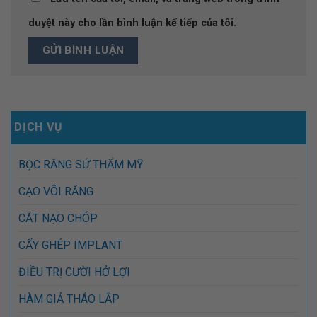
duyệt này cho lần bình luận kế tiếp của tôi.
DỊCH VỤ
BỌC RĂNG SỨ THẨM MỸ
CẠO VÔI RĂNG
CẮT NẠO CHÓP
CẤY GHÉP IMPLANT
ĐIỀU TRỊ CƯỜI HỞ LỢI
HÀM GIẢ THÁO LẮP