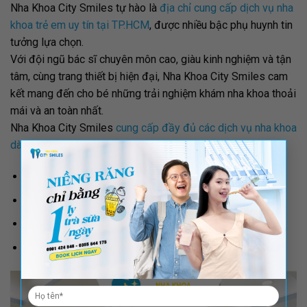
Nha Khoa City Smiles tự hào là
địa chỉ cung cấp dịch vụ nha
khoa trẻ em uy tín tại TP.HCM
, được nhiều bậc phụ huynh tin
tưởng lựa chọn.
Với đội ngũ bác sĩ chuyên môn cao, giàu kinh nghiệm và tận
tâm, cùng trang thiết bị hiện đại, Nha Khoa City Smiles cam
kết mang đến cho bé những trải nghiệm khám nha khoa thoải
mái và an toàn nhất.
Nha Khoa City Smiles
cung cấp đầy đủ các dịch vụ nha khoa
dành cho trẻ em
, bao gồm:
×
Khám và tư vấn nha khoa
Vệ sinh răng miệng
Trám răng, nhổ răng
Niềng răng chỉnh nha