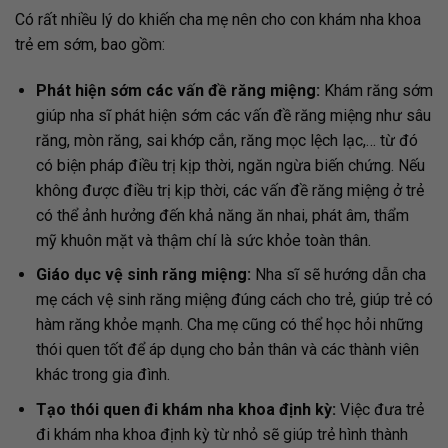
Có rất nhiều lý do khiến cha mẹ nên cho con khám nha khoa
trẻ em sớm, bao gồm:
Phát hiện sớm các vấn đề răng miệng:
Khám răng sớm
giúp nha sĩ phát hiện sớm các vấn đề răng miệng như sâu
răng, mòn răng, sai khớp cắn, răng mọc lệch lạc,… từ đó
có biện pháp điều trị kịp thời, ngăn ngừa biến chứng. Nếu
không được điều trị kịp thời, các vấn đề răng miệng ở trẻ
có thể ảnh hưởng đến khả năng ăn nhai, phát âm, thẩm
mỹ khuôn mặt và thậm chí là sức khỏe toàn thân.
Giáo dục vệ sinh răng miệng:
Nha sĩ sẽ hướng dẫn cha
mẹ cách vệ sinh răng miệng đúng cách cho trẻ, giúp trẻ có
hàm răng khỏe mạnh. Cha mẹ cũng có thể học hỏi những
thói quen tốt để áp dụng cho bản thân và các thành viên
khác trong gia đình.
Tạo thói quen đi khám nha khoa định kỳ:
Việc đưa trẻ
đi khám nha khoa định kỳ từ nhỏ sẽ giúp trẻ hình thành