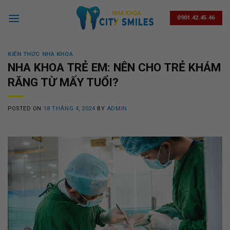
Skip
to
0901.42.45.46
content
KIẾN THỨC NHA KHOA
NHA KHOA TRẺ EM: NÊN CHO TRẺ KHÁM
RĂNG TỪ MẤY TUỔI?
POSTED ON
18 THÁNG 4, 2024
BY
ADMIN