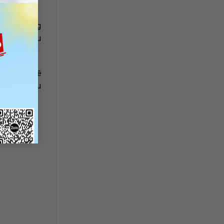
g khác trong
ng thể thiếu
 các vấn đề
ớn, khó chịu