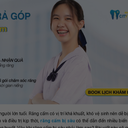
gười lớn tuổi. Răng cấm có vị trí khá khuất, khó vệ sinh nên dễ bị
và điều trị kịp thời,
răng cấm bị sâu
có thể dẫn đến nhiều biế
ng huyết. Vậy khi răng cấm bị sâu phải làm sao? Bài viết này sẽ 