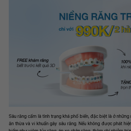
Sâu răng cấm là tình trạng khá phổ biến, đặc biệt là ở những n
ăn thừa và vi khuẩn gây sâu răng. Nếu không được phát hiện 
hiểm như viêm tủy răng, áp xe chân răng, thậm chí nhiễm trù