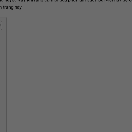
h trạng này.
m