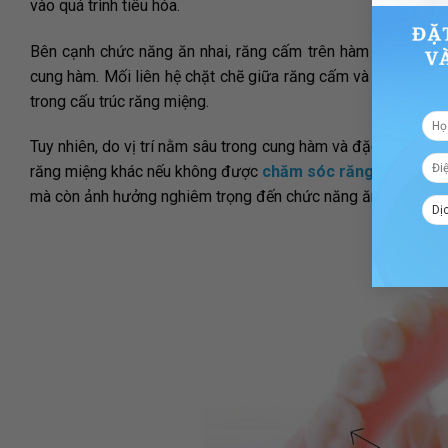
vào quá trình tiêu hóa.
Bên cạnh chức năng ăn nhai, răng cấm trên hàm còn đóng vai 
cung hàm. Mối liên hệ chặt chẽ giữa răng cấm và hệ thống d
trong cấu trúc răng miệng.
Tuy nhiên, do vị trí nằm sâu trong cung hàm và đặc điểm cấ
răng miệng khác nếu không được
chăm sóc răng miệng
đún
mà còn ảnh hưởng nghiêm trọng đến chức năng ăn nhai, dẫn đ