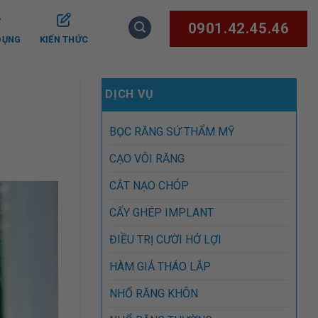
0901.42.45.46
DỤNG
KIẾN THỨC
DỊCH VỤ
BỌC RĂNG SỨ THẨM MỸ
CẠO VÔI RĂNG
CẮT NẠO CHÓP
CẤY GHÉP IMPLANT
ĐIỀU TRỊ CƯỜI HỞ LỢI
HÀM GIẢ THÁO LẮP
NHỔ RĂNG KHÔN