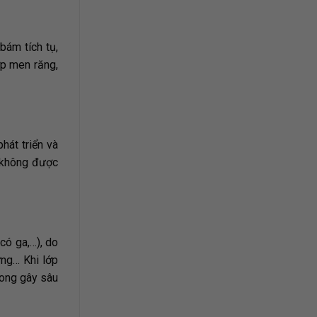
bám tích tụ,
ớp men răng,
hát triển và
u không được
có ga,…), do
ứng… Khi lớp
rong gây sâu