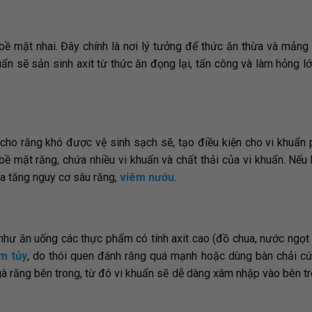
ề mặt nhai. Đây chính là nơi lý tưởng để thức ăn thừa và mảng 
n sẽ sản sinh axit từ thức ăn đọng lại, tấn công và làm hỏng l
ho răng khó được vệ sinh sạch sẽ, tạo điều kiện cho vi khuẩn p
bề mặt răng, chứa nhiều vi khuẩn và chất thải của vi khuẩn. Nế
ia tăng nguy cơ sâu răng,
viêm nướu
.
hư ăn uống các thực phẩm có tính axit cao (đồ chua, nước ngọt 
m tủy
, do thói quen đánh răng quá mạnh hoặc dùng bàn chải c
gà răng bên trong, từ đó vi khuẩn sẽ dễ dàng xâm nhập vào bên t