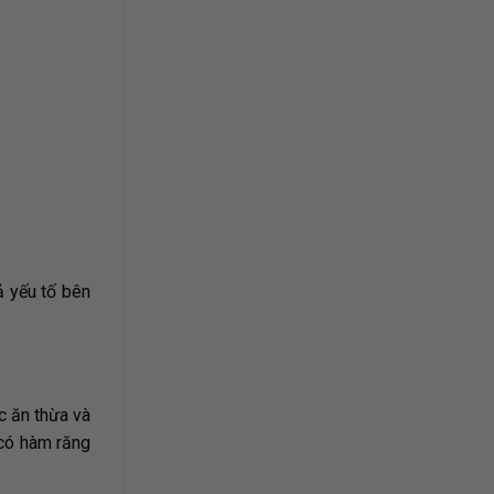
ả yếu tố bên
c ăn thừa và
 có hàm răng