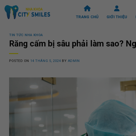
Skip
to
TRANG CHỦ
GIỚI THIỆU
content
TIN TỨC NHA KHOA
Răng cấm bị sâu phải làm sao? Ng
POSTED ON
14 THÁNG 5, 2024
BY
ADMIN