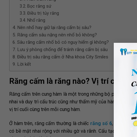
Bọc răng sứ
Điều trị tủy răng
Nhổ răng
Nên nhổ hay giữ lại răng cấm bị sâu?
Răng cấm sâu nặng nên nhổ bỏ không?
Sâu răng cấm nhổ bỏ có nguy hiểm gì không?
Lưu ý phòng chống để tránh răng cấm bị sâu
Điều trị sâu răng cấm ở Nha khoa City Smiles
Lời kết
Răng cấm là răng nào? Vị trí của ră
Răng cấm trên cung hàm là một trong những bộ phận quan trọ
nhai và duy trì cấu trúc cũng như thẩm mỹ của hàm răng. R
vị trí cuối cùng trên mỗi cung hàm.
Ở hàm trên, răng cấm thường là chiếc
răng số 6
, 7 hoặc 8 
có bề mặt nhai rộng với nhiều gờ và rãnh. Cấu tạo này giúp