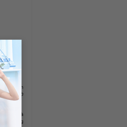
×
chức năng ăn
n nhất nằm ở
 hàm khác và
n quan trọng