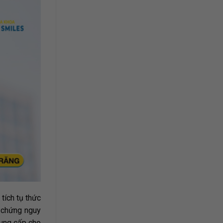
 tích tụ thức
n chứng nguy
cung cấp cho