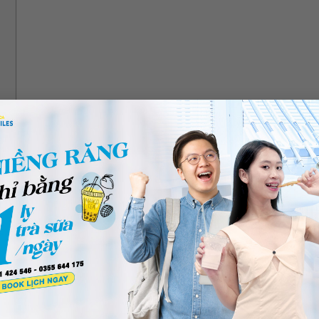
ng cấm ở trên cung hàm
ng của hệ thống răng, có vai trò thiết yếu trong việc đảm bảo 
ăng cấm thuộc nhóm răng hàm lớn, bao gồm bốn chiếc răng cối lớ
tính từ đường giữa. Chúng có kích thước lớn hơn so với các răng
 răng cấm có thể nghiền nát thức ăn một cách hiệu quả, góp phầ