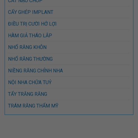
CẮT NẠO CHÓP
CẤY GHÉP IMPLANT
ĐIỀU TRỊ CƯỜI HỞ LỢI
HÀM GIẢ THÁO LẮP
NHỔ RĂNG KHÔN
NHỔ RĂNG THƯỜNG
NIỀNG RĂNG CHỈNH NHA
NỘI NHA CHỮA TUỶ
TẨY TRẮNG RĂNG
TRÁM RĂNG THẨM MỸ