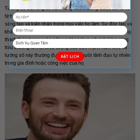
Tướng số đàn ông có hàm răng trâu thường được coi là có
tính cách mạnh mẽ và quyết đoán. Họ thường thể hiện sự
sáng tạo và kiên nhẫn trong mọi việc họ làm. Sự độc lập và
khả năng tự quyết của họ có thể giúp họ đối mặt với những
thách thức trong cuộc sống một cách mạnh mẽ. Hàm răng
trâu thường là một biểu tượng của sức mạnh nam tính, và
tướng số này thường được xem là người lãnh đạo tự nhiên
trong gia đình hoặc công việc của họ.