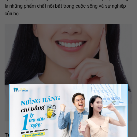
là những phẩm chất nổi bật trong cuộc sống và sự nghiệp
của họ.
×
Tướng số phụ nữ có hàm răng trâu thường được xem là có
tính cách mạnh mẽ và độc lập
Tướng số đàn ông có hàm răng trâu