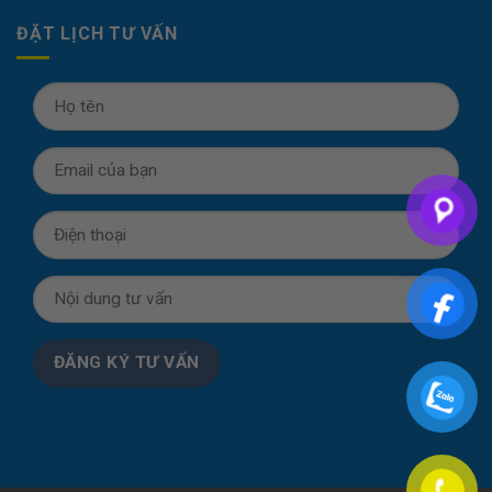
ĐẶT LỊCH TƯ VẤN