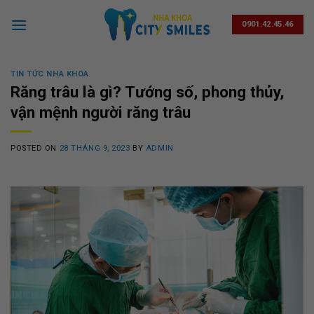
Skip
to
0901.42.45.46
content
TIN TỨC NHA KHOA
Răng trâu là gì? Tướng số, phong thủy,
vận mệnh người răng trâu
POSTED ON
28 THÁNG 9, 2023
BY
ADMIN