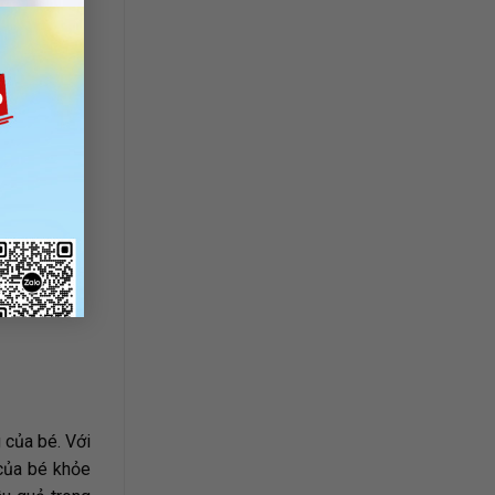
 của bé. Với
 của bé khỏe