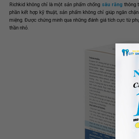
Richkid không chỉ là một sản phẩm chống
sâu răng
thông t
phần kết hợp kỹ thuật, sản phẩm không chỉ giúp ngăn chặ
miệng. Được chứng minh qua những đánh giá tích cực từ phụ 
thần nhỏ.