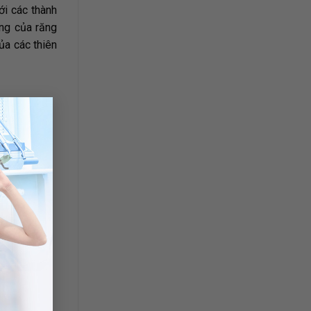
i các thành
ng của răng
ủa các thiên
×