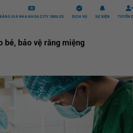
BẢNG GIÁ NHA KHOA CITY SMILES
DỊCH VỤ
SỰ KIỆN
TUYỂN 
o bé, bảo vệ răng miệng