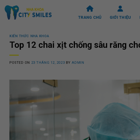
Skip
to
TRANG CHỦ
GIỚI THIỆU
content
KIẾN THỨC NHA KHOA
Top 12 chai xịt chống sâu răng ch
POSTED ON
23 THÁNG 12, 2023
BY
ADMIN