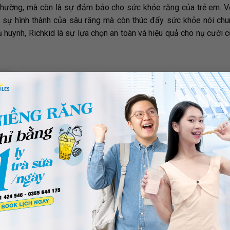
hường, mà còn là sự đảm bảo cho sức khỏe răng của trẻ em. Vớ
n sự hình thành của sâu răng mà còn thúc đẩy sức khỏe nói chu
huynh, Richkid là sự lựa chọn an toàn và hiệu quả cho nụ cười c