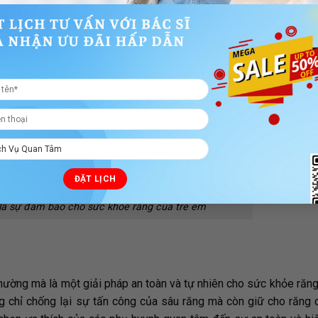
 là sự đảm bảo cho sức khỏe răng của trẻ em
ường mà là một giải pháp an toàn và tự nhiên cho sức khỏe răng
ng chỉ chống lại sự tấn công của sâu răng mà còn giữ cho răng