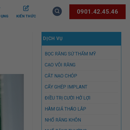
0901.42.45.46
DỤNG
KIẾN THỨC
DỊCH VỤ
BỌC RĂNG SỨ THẨM MỸ
CẠO VÔI RĂNG
CẮT NẠO CHÓP
CẤY GHÉP IMPLANT
ĐIỀU TRỊ CƯỜI HỞ LỢI
HÀM GIẢ THÁO LẮP
NHỔ RĂNG KHÔN