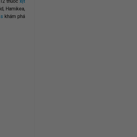
 12 thuốc
xịt
id, Hamikea,
es
khám phá