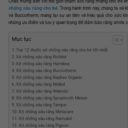
Chào mừng đến với thế giới chăm sóc răng miệng cho trẻ em
chống sâu răng cho bé
. Trong hành trình này, chúng ta s
và Buccotherm, mang lại sự an tâm và hiệu quả cho sức kh
những ưu điểm và lưu ý quan trọng để đảm bảo rằng smile c
Mục lục
Top 12 thuốc xịt chống sâu răng cho bé tốt nhất
Xịt chống sâu răng Richkid
Xịt chống sâu răng Hamikea
Xịt chống sâu răng Buccotherm
Xịt chống sâu răng Baybee Organic
Xịt chống sâu răng Midkid
Xịt chống sâu răng Wakodo
Xịt chống sâu răng Spraytooth Minion
Xịt chống sâu răng Tampei
Xịt chống sâu răng Metacare
Xịt chống sâu răng Ramukid
Xịt chống sâu răng Pigeon