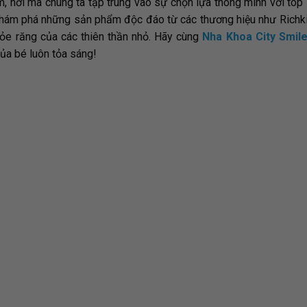
, nơi mà chúng ta tập trung vào sự chọn lựa thông minh với top
ẽ khám phá những sản phẩm độc đáo từ các thương hiệu như Richk
ỏe răng của các thiên thần nhỏ. Hãy cùng
Nha Khoa City Smil
ủa bé luôn tỏa sáng!