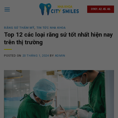
Skip
to
0901.42.45.46
content
RĂNG SỨ THẨM MỸ
,
TIN TỨC NHA KHOA
Top 12 các loại răng sứ tốt nhất hiện nay
trên thị trường
POSTED ON
20 THÁNG 1, 2024
BY
ADMIN