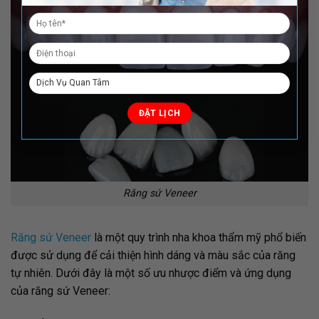
Răng sứ Veneer
Răng sứ Veneer
là một quy trình nha khoa thẩm mỹ phổ biến
được sử dụng để cải thiện hình dáng và màu sắc của răng
tự nhiên. Dưới đây là một số ưu nhược điểm và ứng dụng
của răng sứ Veneer: