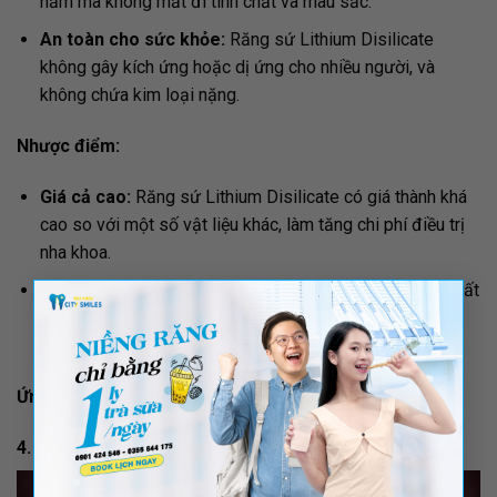
năm mà không mất đi tính chất và màu sắc.
An toàn cho sức khỏe:
Răng sứ Lithium Disilicate
không gây kích ứng hoặc dị ứng cho nhiều người, và
không chứa kim loại nặng.
Nhược điểm:
Giá cả cao:
Răng sứ Lithium Disilicate có giá thành khá
cao so với một số vật liệu khác, làm tăng chi phí điều trị
nha khoa.
Cần kỹ thuật cao:
Để tạo ra các sản phẩm nha khoa chất
×
lượng từ răng sứ Lithium Disilicate, cần sự kỹ thuật và
kinh nghiệm cao.
Ứng dụng:
Veneer, cầu răng và răng giả.
4. Răng Sứ Veneer