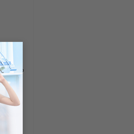
×
hướng, mọc
a sự chèn ép