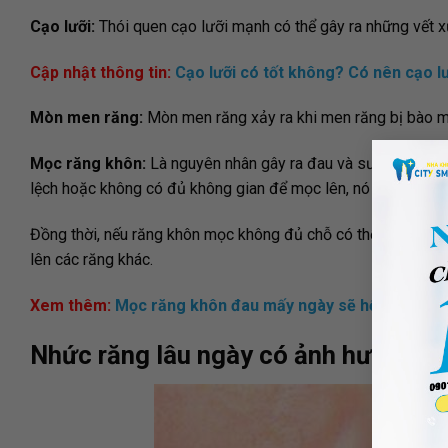
Cạo lưỡi:
Thói quen cạo lưỡi mạnh có thể gây ra những vết x
Cập nhật thông tin:
Cạo lưỡi có tốt không? Có nên cạo l
Mòn men răng:
Mòn men răng xảy ra khi men răng bị bào m
Mọc răng khôn:
Là nguyên nhân gây ra đau và sưng ở khu 
lệch hoặc không có đủ không gian để mọc lên, nó có thể gây 
Đồng thời, nếu răng khôn mọc không đủ chỗ có thể đẩy các r
lên các răng khác.
Xem thêm:
Mọc răng khôn đau mấy ngày sẽ hết đau? Cá
Nhức răng lâu ngày có ảnh hưởng g