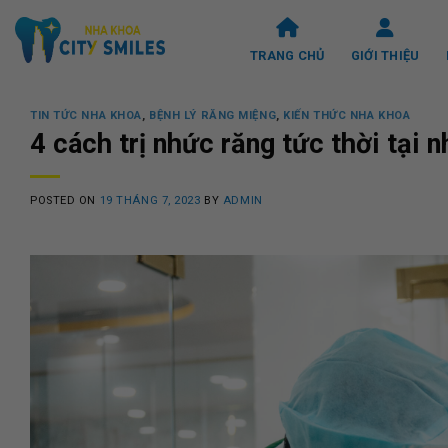
Skip
to
TRANG CHỦ
GIỚI THIỆU
content
TIN TỨC NHA KHOA
,
BỆNH LÝ RĂNG MIỆNG
,
KIẾN THỨC NHA KHOA
4 cách trị nhức răng tức thời tại 
POSTED ON
19 THÁNG 7, 2023
BY
ADMIN