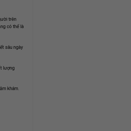
gười trên
ng có thể là
vết sâu ngày
ất lượng
thăm khám.