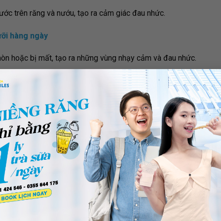
ước trên răng và nướu, tạo ra cảm giác đau nhức.
ưỡi hàng ngày
òn hoặc bị mất, tạo ra những vùng nhạy cảm và đau nhức.
vực xung quanh răng trong cùng. Nếu răng khôn không mọc đúng 
ra tình trạng nhiễm trùng và viêm nhiễm.
ăng khác, gây hư hại, ảnh hưởng đến các răng kế bên hoặc gây r
ch hết đau nhanh
ì nghiêm trọng?