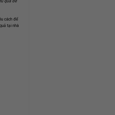
ệu quả để
iều cách để
quả tại nhà