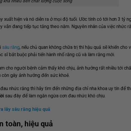
 khá nhiều đến chất lượng cuộc sống
 xuất hiện và nó diễn ra ở mọi độ tuổi. Ước tính có tới hơn 3 tỷ n
ày vẫn đang tiếp tục tăng theo năm. Nguyên nhân của việc nhức ră
vì
sâu răng
, nếu chủ quan không chữa trị thì hậu quả sẽ khiến cho 
bác sĩ bắt buộc phải tiến hành nhổ răng cũ và làm răng mới.
làm cho người bệnh cảm thấy khó chịu, ảnh hưởng rất nhiều tới ch
ều còn gây ảnh hưởng đến sức khoẻ.
đau nhức răng thì hãy tìm đến những địa chỉ nha khoa uy tín để 
ời
sau đây để làm ngăn ngừa cơn đau nhức khó chịu.
a lây sâu răng hiệu quả
an toàn, hiệu quả