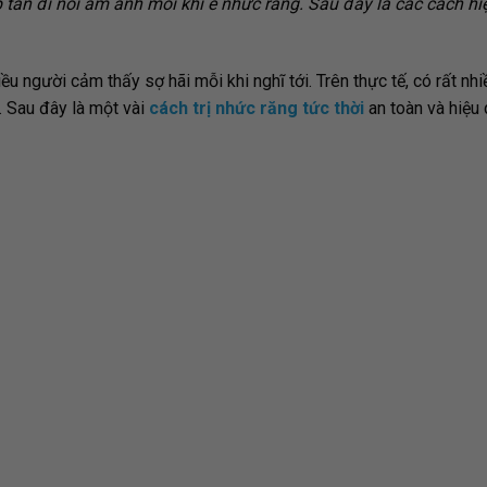
p tan đi nỗi ám ảnh mỗi khi ê nhức răng. Sau đây là các cách hi
ều người cảm thấy sợ hãi mỗi khi nghĩ tới. Trên thực tế, có rất nh
. Sau đây là một vài
cách trị nhức răng tức thời
an toàn và hiệu 