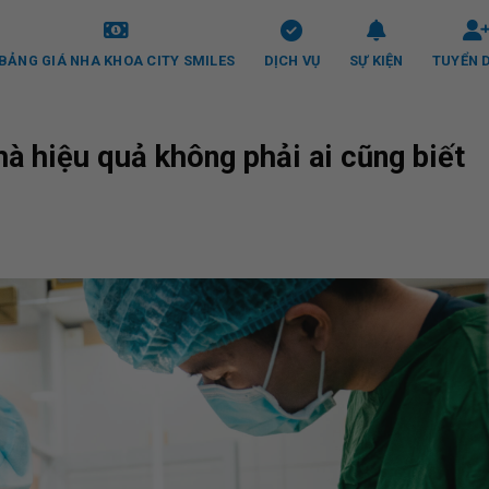
BẢNG GIÁ NHA KHOA CITY SMILES
DỊCH VỤ
SỰ KIỆN
TUYỂN 
nhà hiệu quả không phải ai cũng biết