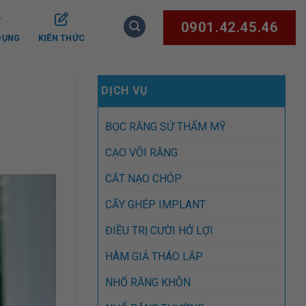
0901.42.45.46
DỤNG
KIẾN THỨC
DỊCH VỤ
BỌC RĂNG SỨ THẨM MỸ
CẠO VÔI RĂNG
CẮT NẠO CHÓP
CẤY GHÉP IMPLANT
ĐIỀU TRỊ CƯỜI HỞ LỢI
HÀM GIẢ THÁO LẮP
NHỔ RĂNG KHÔN