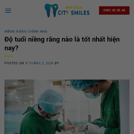
Skip
to
0901.42.45.46
content
NIỀNG RĂNG CHỈNH NHA
Độ tuổi niềng răng nào là tốt nhất hiện
nay?
POSTED ON
8 THÁNG 2, 2024
BY