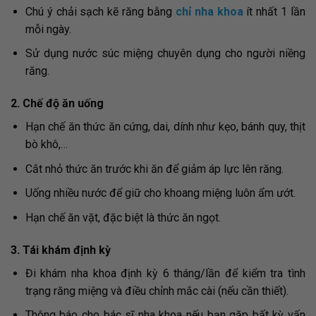
Chú ý chải sạch kẽ răng bằng
chỉ nha khoa
ít nhất 1 lần
mỗi ngày.
Sử dụng nước súc miệng chuyên dụng cho người niềng
răng.
2. Chế độ ăn uống
Hạn chế ăn thức ăn cứng, dai, dính như kẹo, bánh quy, thịt
bò khô,…
Cắt nhỏ thức ăn trước khi ăn để giảm áp lực lên răng.
Uống nhiều nước để giữ cho khoang miệng luôn ẩm ướt.
Hạn chế ăn vặt, đặc biệt là thức ăn ngọt.
3. Tái khám định kỳ
Đi khám nha khoa định kỳ 6 tháng/lần để kiểm tra tình
trạng răng miệng và điều chỉnh mắc cài (nếu cần thiết).
Thông báo cho bác sĩ nha khoa nếu bạn gặp bất kỳ vấn