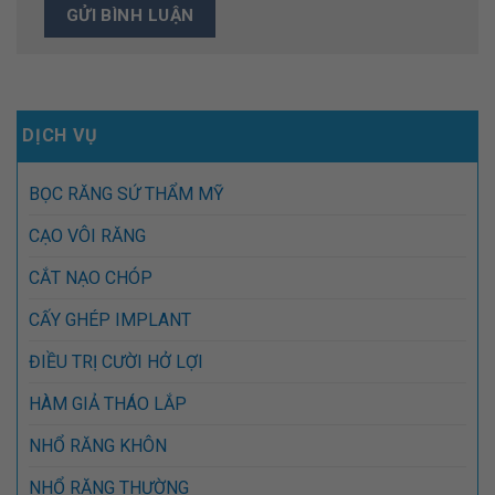
DỊCH VỤ
BỌC RĂNG SỨ THẨM MỸ
CẠO VÔI RĂNG
CẮT NẠO CHÓP
CẤY GHÉP IMPLANT
ĐIỀU TRỊ CƯỜI HỞ LỢI
HÀM GIẢ THÁO LẮP
NHỔ RĂNG KHÔN
NHỔ RĂNG THƯỜNG