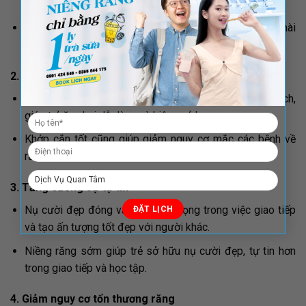
mềm dẻo hơn nên dễ điều chỉnh, di chuyển răng hơn.
Việc niềng răng sớm có thể giúp định hình khuôn mặt hài
hòa, cân đối.
2. Cải thiện khớp cắn
Niềng răng sớm có thể giúp điều chỉnh khớp cắn sai lệch,
giúp trẻ ăn nhai dễ dàng và hiệu quả hơn.
Khớp cắn tốt cũng giúp giảm nguy cơ mắc các bệnh về
răng miệng như sâu răng, viêm nướu,…
3. Tăng cường sự tự tin
Nụ cười đẹp đóng vai trò quan trọng trong việc giao tiếp
và tạo ấn tượng tốt đẹp với người khác.
Niềng răng sớm giúp trẻ sở hữu nụ cười đẹp, tự tin hơn
trong giao tiếp và học tập.
4. Giảm nguy cơ tổn thương răng