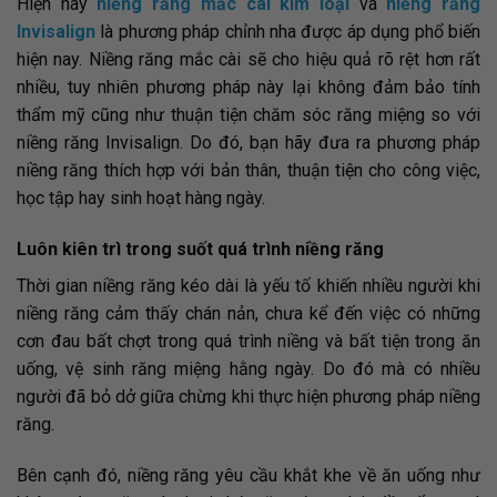
Hiện nay
niềng răng mắc cài kim loại
và
niềng răng
Invisalign
là phương pháp chỉnh nha được áp dụng phổ biến
hiện nay. Niềng răng mắc cài sẽ cho hiệu quả rõ rệt hơn rất
nhiều, tuy nhiên phương pháp này lại không đảm bảo tính
thẩm mỹ cũng như thuận tiện chăm sóc răng miệng so với
niềng răng Invisalign. Do đó, bạn hãy đưa ra phương pháp
niềng răng thích hợp với bản thân, thuận tiện cho công việc,
học tập hay sinh hoạt hàng ngày.
Luôn kiên trì trong suốt quá trình niềng răng
Thời gian niềng răng kéo dài là yếu tố khiến nhiều người khi
niềng răng cảm thấy chán nản, chưa kể đến việc có những
cơn đau bất chợt trong quá trình niềng và bất tiện trong ăn
uống, vệ sinh răng miệng hằng ngày. Do đó mà có nhiều
người đã bỏ dở giữa chừng khi thực hiện phương pháp niềng
răng.
Bên cạnh đó, niềng răng yêu cầu khắt khe về ăn uống như