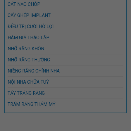
CẮT NẠO CHÓP
CẤY GHÉP IMPLANT
ĐIỀU TRỊ CƯỜI HỞ LỢI
HÀM GIẢ THÁO LẮP
NHỔ RĂNG KHÔN
NHỔ RĂNG THƯỜNG
NIỀNG RĂNG CHỈNH NHA
NỘI NHA CHỮA TUỶ
TẨY TRẮNG RĂNG
TRÁM RĂNG THẨM MỸ