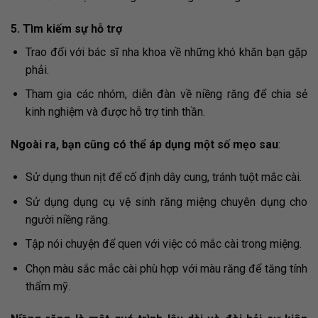
5. Tìm kiếm sự hỗ trợ
Trao đổi với bác sĩ nha khoa về những khó khăn bạn gặp
phải.
Tham gia các nhóm, diễn đàn về niềng răng để chia sẻ
kinh nghiệm và được hỗ trợ tinh thần.
Ngoài ra, bạn cũng có thể áp dụng một số mẹo sau
:
Sử dụng thun nịt để cố định dây cung, tránh tuột mắc cài.
Sử dụng dụng cụ vệ sinh răng miệng chuyên dụng cho
người niềng răng.
Tập nói chuyện để quen với việc có mắc cài trong miệng.
Chọn màu sắc mắc cài phù hợp với màu răng để tăng tính
thẩm mỹ.