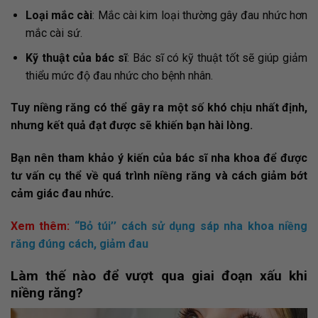
Loại mắc cài
: Mắc cài kim loại thường gây đau nhức hơn
mắc cài sứ.
Kỹ thuật của bác sĩ
: Bác sĩ có kỹ thuật tốt sẽ giúp giảm
thiểu mức độ đau nhức cho bệnh nhân.
Tuy niềng răng có thể gây ra một số khó chịu nhất định,
nhưng kết quả đạt được sẽ khiến bạn hài lòng.
Bạn nên tham khảo ý kiến của bác sĩ nha khoa để được
tư vấn cụ thể về quá trình niềng răng và cách giảm bớt
cảm giác đau nhức.
Xem thêm:
“Bỏ túi’’ cách sử dụng sáp nha khoa niềng
răng đúng cách, giảm đau
Làm thế nào để vượt qua giai đoạn xấu khi
niềng răng?