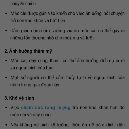
chuyển nhiều.
Mắc cài được gắn vào khiến cho việc ăn uống, nói chuyện
trở nên khó khăn và bất tiện.
Cảm giác cộm cộm, vướng víu do mắc cài có thể gây ra
những tổn thương nhỏ cho môi, má và lưỡi.
2. Ảnh hưởng thẩm mỹ
Mắc cài, dây cung, thun… có thể ảnh hưởng đến nụ cười
và ngoại hình của bạn.
Một số người có thể cảm thấy tự ti về ngoại hình của
mình trong giai đoạn này.
3. Khó vệ sinh
Việc
chăm sóc răng miệng
trở nên khó khăn hơn do
mắc cài và dây cung.
Nếu không vệ sinh kỹ lưỡng, thức ăn dễ bám dính, dẫn