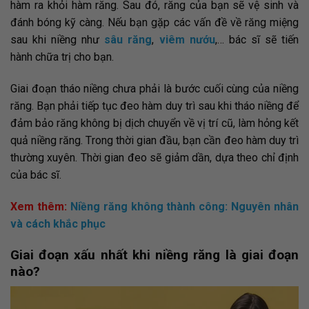
hàm ra khỏi hàm răng. Sau đó, răng của bạn sẽ vệ sinh và
đánh bóng kỹ càng. Nếu bạn gặp các vấn đề về răng miệng
sau khi niềng như
sâu răng
,
viêm nướu
,… bác sĩ sẽ tiến
hành chữa trị cho bạn.
Giai đoạn tháo niềng chưa phải là bước cuối cùng của niềng
răng. Bạn phải tiếp tục đeo hàm duy trì sau khi tháo niềng để
đảm bảo răng không bị dịch chuyển về vị trí cũ, làm hỏng kết
quả niềng răng. Trong thời gian đầu, bạn cần đeo hàm duy trì
thường xuyên. Thời gian đeo sẽ giảm dần, dựa theo chỉ định
của bác sĩ.
Xem thêm:
Niềng răng không thành công: Nguyên nhân
và cách khắc phục
Giai đoạn xấu nhất khi niềng răng là giai đoạn
nào?