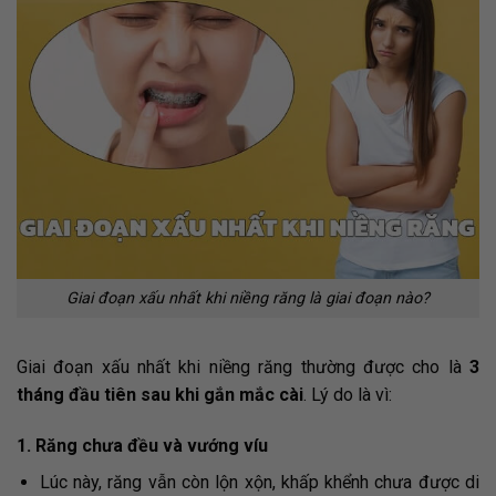
Giai đoạn xấu nhất khi niềng răng là giai đoạn nào?
Giai đoạn xấu nhất khi niềng răng thường được cho là
3
tháng đầu tiên sau khi gắn mắc cài
. Lý do là vì:
1. Răng chưa đều và vướng víu
Lúc này, răng vẫn còn lộn xộn, khấp khểnh chưa được di