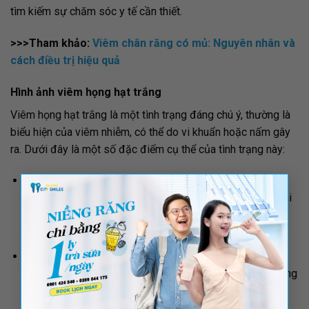
tìm kiếm sự chăm sóc y tế cần thiết.
>>>Tham khảo:
Viêm chân răng có mủ: Nguyên nhân và
cách điều trị hiệu quả
Hình ảnh viêm họng hạt trắng
Viêm họng hạt trắng là một tình trạng đáng chú ý, thường là
biểu hiện của viêm nhiễm, có thể do vi khuẩn hoặc nấm gây
ra. Dưới đây là một số đặc điểm cụ thể của tình trạng này:
Sự trắng bệch hoặc màu sáng:
Hình ảnh thường cho
×
thấy hạch hạt có màu trắng bệch hoặc màu sáng, đôi khi
trở nên đục và không trong suốt như trạng thái bình
thường.
Dấu hiệu của viêm nhiễm:
Màu trắng của hạch hạt là
dấu hiệu rõ ràng của viêm nhiễm, thường đi kèm với sưng
to và đau rát trong họng.