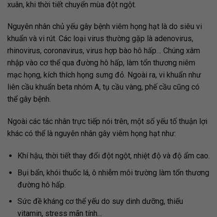
xuân, khi thời tiết chuyển mùa đột ngột.
Nguyên nhân chủ yếu gây bệnh viêm họng hạt là do siêu vi
khuẩn và vi rút. Các loại virus thường gặp là adenovirus,
rhinovirus, coronavirus, virus hợp bào hô hấp… Chúng xâm
nhập vào cơ thể qua đường hô hấp, làm tổn thương niêm
mạc họng, kích thích họng sưng đỏ. Ngoài ra, vi khuẩn như
liên cầu khuẩn beta nhóm A, tụ cầu vàng, phế cầu cũng có
thể gây bệnh.
Ngoài các tác nhân trực tiếp nói trên, một số yếu tố thuận lợi
khác có thể là nguyên nhân gây viêm họng hạt như:
Khí hậu, thời tiết thay đổi đột ngột, nhiệt độ và độ ẩm cao.
Bụi bẩn, khói thuốc lá, ô nhiễm môi trường làm tổn thương
đường hô hấp.
Sức đề kháng cơ thể yếu do suy dinh dưỡng, thiếu
vitamin, stress mãn tính…