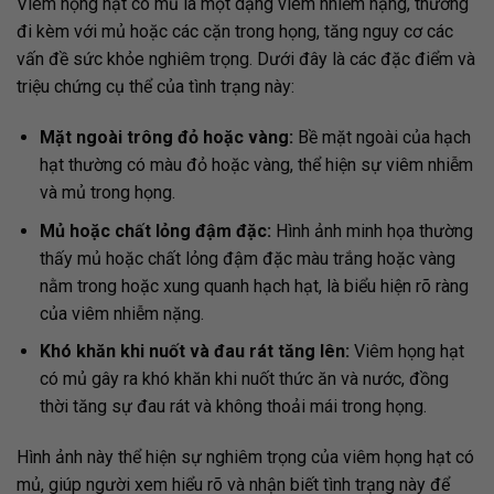
Viêm họng hạt có mủ là một dạng viêm nhiễm nặng, thường
đi kèm với mủ hoặc các cặn trong họng, tăng nguy cơ các
vấn đề sức khỏe nghiêm trọng. Dưới đây là các đặc điểm và
triệu chứng cụ thể của tình trạng này:
Mặt ngoài trông đỏ hoặc vàng:
Bề mặt ngoài của hạch
hạt thường có màu đỏ hoặc vàng, thể hiện sự viêm nhiễm
và mủ trong họng.
Mủ hoặc chất lỏng đậm đặc:
Hình ảnh minh họa thường
thấy mủ hoặc chất lỏng đậm đặc màu trắng hoặc vàng
nằm trong hoặc xung quanh hạch hạt, là biểu hiện rõ ràng
của viêm nhiễm nặng.
Khó khăn khi nuốt và đau rát tăng lên:
Viêm họng hạt
có mủ gây ra khó khăn khi nuốt thức ăn và nước, đồng
thời tăng sự đau rát và không thoải mái trong họng.
Hình ảnh này thể hiện sự nghiêm trọng của viêm họng hạt có
mủ, giúp người xem hiểu rõ và nhận biết tình trạng này để