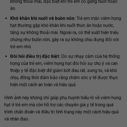
không thoải mái, đặc biệt khi trẻ em cố gắng nuốt hoặc
ăn.
Khó khăn khi nuốt và buồn nôn:
Trẻ em mắc viêm họng
hạt thường gặp khó khăn khi nuốt thức ăn hoặc nước,
tăng sự không thoải mái. Ngoài ra, có thể xuất hiện triệu
chứng như buồn nôn, gây ra sự không chịu đựng đối với
trẻ em nhỏ.
Đòi hỏi điều trị đặc biệt:
Do sự nhạy cảm của hệ thống
họng của trẻ em, viêm họng hạt đòi hỏi sự chú ý và can
thiệp y tế đặc biệt để giảm bớt đau rát, sưng to, và khó
chịu, đồng thời đảm bảo rằng chăm sóc y tế được thực
hiện một cách an toàn và hiệu quả.
Hình ảnh này không chỉ giúp phụ huynh hiểu rõ về viêm họng
hạt ở trẻ em mà còn hỗ trợ các chuyên gia y tế trong quá
trình chẩn đoán và điều trị tình trạng này một cách hiệu quả
và nhân đạo.