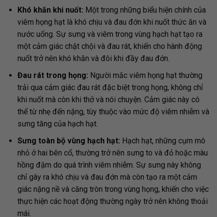
Khó khăn khi nuốt:
Một trong những biểu hiện chính của
viêm họng hạt là khó chịu và đau đớn khi nuốt thức ăn và
nước uống. Sự sưng và viêm trong vùng hạch hạt tạo ra
một cảm giác chật chội và đau rát, khiến cho hành động
nuốt trở nên khó khăn và đôi khi đầy đau đớn.
Đau rát trong họng:
Người mắc viêm họng hạt thường
trải qua cảm giác đau rát đặc biệt trong họng, không chỉ
khi nuốt mà còn khi thở và nói chuyện. Cảm giác này có
thể từ nhẹ đến nặng, tùy thuộc vào mức độ viêm nhiễm và
sưng tăng của hạch hạt.
Sưng toàn bộ vùng hạch hạt:
Hạch hạt, những cụm mô
nhỏ ở hai bên cổ, thường trở nên sưng to và đỏ hoặc màu
hồng đậm do quá trình viêm nhiễm. Sự sưng này không
chỉ gây ra khó chịu và đau đớn mà còn tạo ra một cảm
giác nặng nề và căng tròn trong vùng họng, khiến cho việc
thực hiện các hoạt động thường ngày trở nên không thoải
mái.