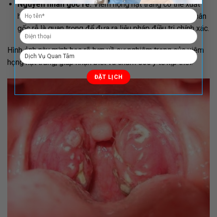
Nguyên nhân gốc rễ:
Viêm họng hạt trắng có thể xuất
hiện do vi khuẩn hoặc nấm, và việc xác định nguyên nhân
gốc rễ là quan trọng để đưa ra liệu pháp điều trị chính xác.
Hình ảnh này minh họa rõ hơn về sự nghiêm trọng của viêm
họng hạt trắng, giúp nhận biết và chăm sóc y tế kịp thời.