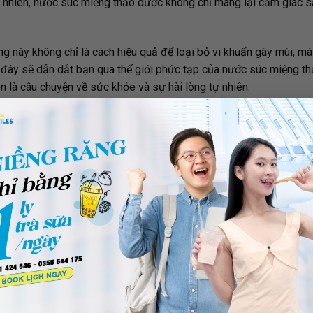
ự nhiên, nước súc miệng thảo dược không chỉ mang lại cảm giác 
ng này không chỉ là cách hiệu quả để loại bỏ vi khuẩn gây mùi, mà
i đây sẽ dẫn dắt bạn qua thế giới phức tạp của nước súc miệng t
 là câu chuyện về sức khỏe và sự hài lòng tự nhiên.