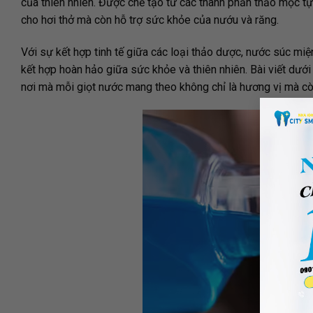
của thiên nhiên. Được chế tạo từ các thành phần thảo mộc t
cho hơi thở mà còn hỗ trợ sức khỏe của nướu và răng.
Với sự kết hợp tinh tế giữa các loại thảo dược, nước súc miệ
kết hợp hoàn hảo giữa sức khỏe và thiên nhiên. Bài viết dướ
nơi mà mỗi giọt nước mang theo không chỉ là hương vị mà còn