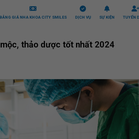
BẢNG GIÁ NHA KHOA CITY SMILES
DỊCH VỤ
SỰ KIỆN
TUYỂN 
 mộc, thảo dược tốt nhất 2024