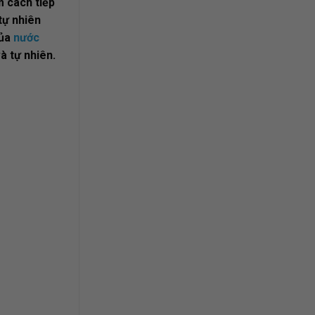
 cách tiếp
tự nhiên
của
nước
à tự nhiên.