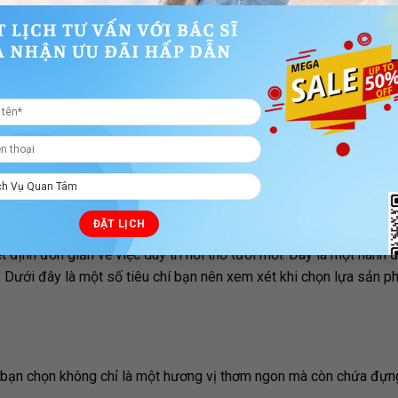
ỉ là một sản phẩm chăm sóc răng thông thường; đó là
phá hương vị và lợi ích của thiên nhiên
ánh bệnh răng miệng
ng phù hợp
 định đơn giản về việc duy trì hơi thở tươi mới. Đây là một hành
. Dưới đây là một số tiêu chí bạn nên xem xét khi chọn lựa sản 
 bạn chọn không chỉ là một hương vị thơm ngon mà còn chứa đựn