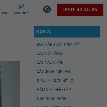
0901.42.45.46
DỤNG
KIẾN THỨC
DỊCH VỤ
BỌC RĂNG SỨ THẨM MỸ
CẠO VÔI RĂNG
CẮT NẠO CHÓP
CẤY GHÉP IMPLANT
ĐIỀU TRỊ CƯỜI HỞ LỢI
HÀM GIẢ THÁO LẮP
NHỔ RĂNG KHÔN