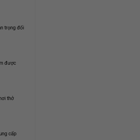
n trọng đối
ẩm được
hơi thở
cung cấp