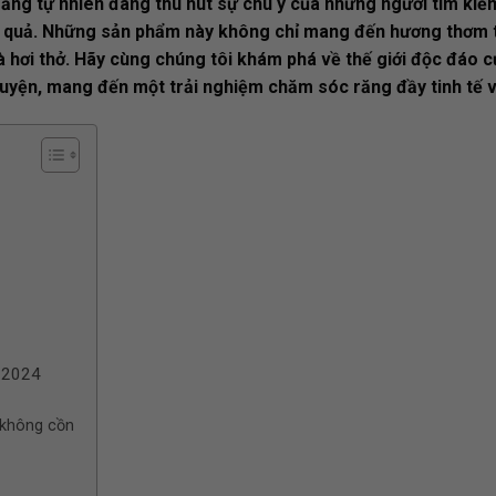
g tự nhiên đang thu hút sự chú ý của những người tìm kiếm
 quả. Những sản phẩm này không chỉ mang đến hương thơm 
 hơi thở. Hãy cùng chúng tôi khám phá về thế giới độc đáo 
quyện, mang đến một trải nghiệm chăm sóc răng đầy tinh tế v
t 2024
 không cồn