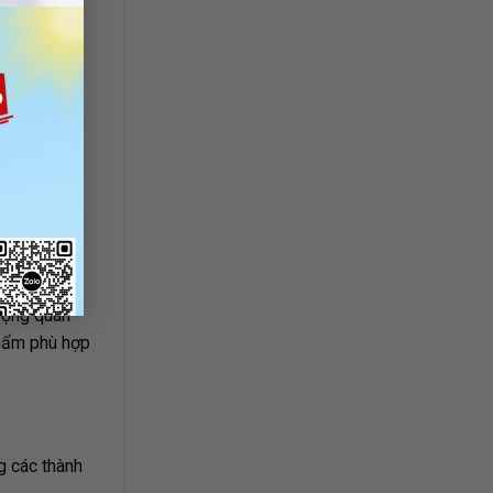
 động quan
phẩm phù hợp
g các thành