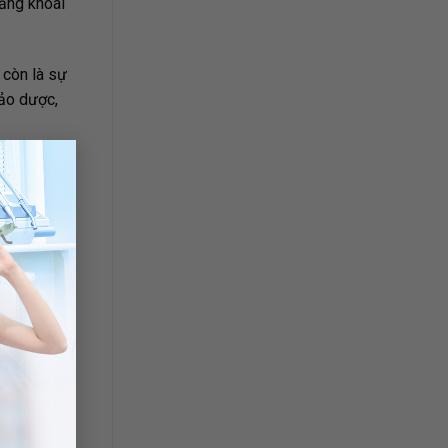
sảng khoái
 còn là sự
hảo dược,
×