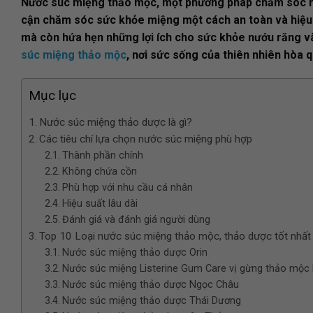
Nước súc miệng thảo mộc, một phương pháp chăm sóc răn
cận chăm sóc sức khỏe miệng một cách an toàn và hiệu
mà còn hứa hẹn những lợi ích cho sức khỏe nướu răng và
súc miệng thảo mộc
, nơi sức sống của thiên nhiên hòa 
Mục lục
Nước súc miệng thảo dược là gì?
Các tiêu chí lựa chọn nước súc miệng phù hợp
Thành phần chính
Không chứa cồn
Phù hợp với nhu cầu cá nhân
Hiệu suất lâu dài
Đánh giá và đánh giá người dùng
Top 10 Loại nước súc miệng thảo mộc, thảo dược tốt nhấ
Nước súc miệng thảo dược Orin
Nước súc miệng Listerine Gum Care vị gừng thảo mộc
Nước súc miệng thảo dược Ngọc Châu
Nước súc miệng thảo dược Thái Dương