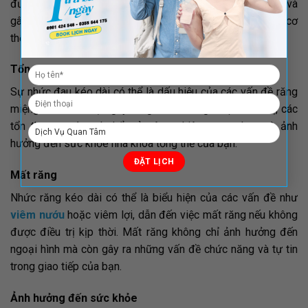
được điều trị kịp thời. Nhiễm trùng răng có thể lan rộng và
gây ra những vấn đề nghiêm trọng cho toàn bộ hệ thống cơ
thể.
Tổn thương răng
Sự nhức đau kéo dài có thể là dấu hiệu của các vấn đề răng
miệng như nứt hoặc gãy răng. Nếu không được điều trị, các
tổn thương này có thể trở nên nghiêm trọng hơn và ảnh
hưởng đến sức khỏe nha khoa tổng thể của bạn.
Mất răng
Nhức răng kéo dài có thể là biểu hiện của các vấn đề như
viêm nướu
hoặc viêm lợi, dẫn đến việc mất răng nếu không
được điều trị kịp thời. Mất răng không chỉ ảnh hưởng đến
ngoại hình mà còn gây ra những vấn đề chức năng và tự tin
trong giao tiếp của bạn.
Ảnh hưởng đến sức khỏe