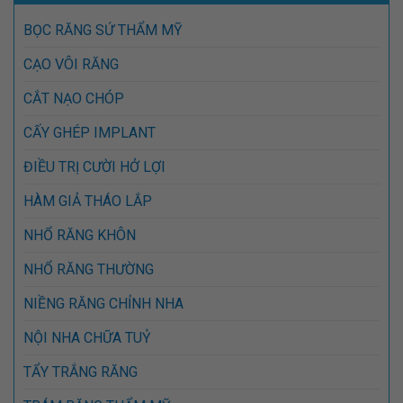
BỌC RĂNG SỨ THẨM MỸ
CẠO VÔI RĂNG
CẮT NẠO CHÓP
CẤY GHÉP IMPLANT
ĐIỀU TRỊ CƯỜI HỞ LỢI
HÀM GIẢ THÁO LẮP
NHỔ RĂNG KHÔN
NHỔ RĂNG THƯỜNG
NIỀNG RĂNG CHỈNH NHA
NỘI NHA CHỮA TUỶ
TẨY TRẮNG RĂNG