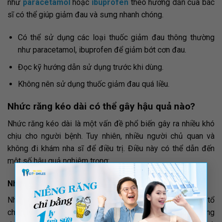
như
paracetamol
hoặc
ibuprofen
theo hướng dẫn của bác
sĩ có thể giúp giảm đau và sưng nhanh chóng.
Có thể sử dụng các loại thuốc giảm đau thông thường
như paracetamol, ibuprofen để giảm bớt cơn đau.
Đọc kỹ hướng dẫn sử dụng trước khi dùng.
Không nên sử dụng thuốc giảm đau quá liều.
Nhức răng kéo dài có thể gây hậu quả nào?
Nhức răng kéo dài là một vấn đề phổ biến gây ra nhiều khó
chịu cho người bệnh. Tuy nhiên, nhiều người chủ quan và
không đi khám nha sĩ để điều trị. Điều này có thể dẫn đến
một số hậu quả nghiêm trọng:
×
Nhiễm trùng
Những vùng răng bị nhức kéo dài có thể dễ dàng trở thành tổ
chức mà vi khuẩn phát triển, gây ra nhiễm trùng nếu không