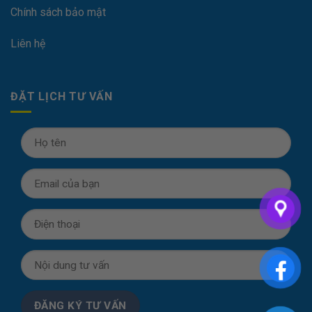
Chính sách bảo mật
Liên hệ
ĐẶT LỊCH TƯ VẤN