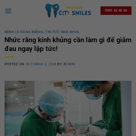
Skip
to
0901.42.45.46
content
BỆNH LÝ RĂNG MIỆNG
,
TIN TỨC NHA KHOA
Nhức răng kinh khủng cần làm gì để giảm
đau ngay lập tức!
POSTED ON
24 THÁNG 2, 2024
BY
ADMIN