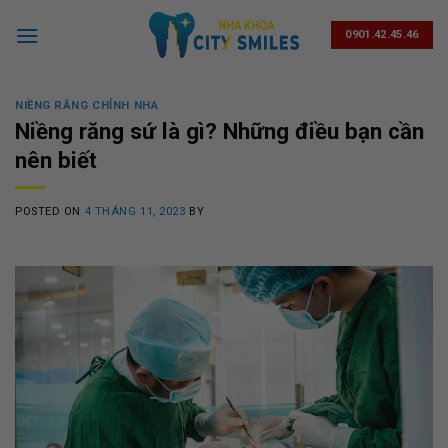
Skip
to
0901.42.45.46
content
NIỀNG RĂNG CHỈNH NHA
Niềng răng sứ là gì? Những điều bạn cần
nên biết
POSTED ON
4 THÁNG 11, 2023
BY