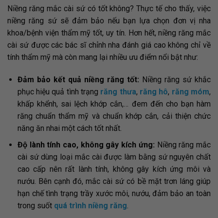
Niềng răng mắc cài sứ có tốt không? Thực tế cho thấy, việc
niềng răng sứ sẽ đảm bảo nếu bạn lựa chọn đơn vị nha
khoa/bệnh viện thẩm mỹ tốt, uy tín. Hơn hết, niềng răng mắc
cài sứ được các bác sĩ chỉnh nha đánh giá cao không chỉ về
tính thẩm mỹ mà còn mang lại nhiều ưu điểm nổi bật như:
Đảm bảo kết quả niềng răng tốt:
Niềng răng sứ khắc
phục hiệu quả tình trạng
răng thưa
,
răng hô
,
răng móm
,
khấp khểnh, sai lệch khớp cắn,… đem đến cho bạn hàm
răng chuẩn thẩm mỹ và chuẩn khớp cắn, cải thiện chức
năng ăn nhai một cách tốt nhất.
Độ lành tính cao, không gây kích ứng:
Niềng răng mắc
cài sứ dùng loại mắc cài được làm bằng sứ nguyên chất
cao cấp nên rất lành tính, không gây kích ứng môi và
nướu. Bên cạnh đó, mắc cài sứ có bề mặt trơn láng giúp
hạn chế tình trạng trầy xước môi, nướu, đảm bảo an toàn
trong suốt
quá trình niềng răng
.