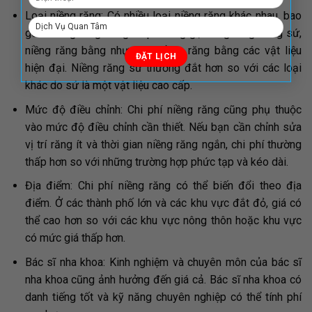
Loại niềng răng: Có nhiều loại niềng răng khác nhau, bao
gồm niềng răng bằng thép không gỉ, niềng răng bằng sứ,
niềng răng bằng nhựa, và niềng răng bằng các vật liệu
hiện đại. Niềng răng sứ thường đắt hơn so với các loại
khác do sứ là một vật liệu cao cấp.
Mức độ điều chỉnh: Chi phí niềng răng cũng phụ thuộc
vào mức độ điều chỉnh cần thiết. Nếu bạn cần chỉnh sửa
vị trí răng ít và thời gian niềng răng ngắn, chi phí thường
thấp hơn so với những trường hợp phức tạp và kéo dài.
Địa điểm: Chi phí niềng răng có thể biến đổi theo địa
điểm. Ở các thành phố lớn và các khu vực đắt đỏ, giá có
thể cao hơn so với các khu vực nông thôn hoặc khu vực
có mức giá thấp hơn.
Bác sĩ nha khoa: Kinh nghiệm và chuyên môn của bác sĩ
nha khoa cũng ảnh hưởng đến giá cả. Bác sĩ nha khoa có
danh tiếng tốt và kỹ năng chuyên nghiệp có thể tính phí