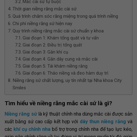
Mắc cài sứ tự buộc
Thời gian niềng răng mắc cài sứ
Quá trình chăm sóc răng miệng trong quá trình niềng
Chi phí niềng răng sứ hiện nay
Quy trình niềng răng mắc cài sứ chuẩn y khoa
Giai đoạn 1: Khám tổng quát và tư vấn
Giai đoạn 2: Điều trị tổng quát
Giai đoạn 3: Gắn khí cụ
Giai đoạn 4: Gắn dây cung và mắc cài
Giai đoạn 5: Tái khám niềng răng
Giai đoạn 6: Tháo niềng và đeo hàm duy trì
Niềng răng sứ chất lượng, uy tín nhất tại Nha khoa City
Smiles
Tìm hiểu về niềng răng mắc cài sứ là gì?
Niềng răng sứ
là kỹ thuật chỉnh nha dùng mắc cài được sản
xuất bằng sứ cao cấp kết hợp với
dây thun niềng răng
và
các
khí cụ chỉnh nha
bổ trợ trong chỉnh nha để tạo lực kéo,
giúp nắn chỉnh răng về lại đúng vị trí mong muốn,từ đó giúp