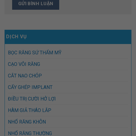
DỊCH VỤ
BỌC RĂNG SỨ THẨM MỸ
CẠO VÔI RĂNG
CẮT NẠO CHÓP
CẤY GHÉP IMPLANT
ĐIỀU TRỊ CƯỜI HỞ LỢI
HÀM GIẢ THÁO LẮP
NHỔ RĂNG KHÔN
NHỔ RĂNG THƯỜNG