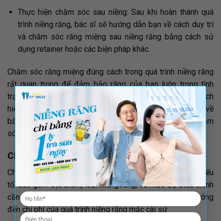
Thực hiện chăm sóc sau niềng: Sau khi hoàn thành quá
trình niềng răng, bác sĩ sẽ hướng dẫn bạn về cách duy trì
và chăm sóc răng miệng sau niềng răng bằng cách sử
dụng retainer hoặc các biện pháp khác.
Chăm sóc răng miệng đúng cách trong quá trình niềng răng
rất quan trọng để đảm bảo răng của bạn luôn trong tình
×
trạng tốt và niềng răng mắc cài sứ được duy trì một cách
hiệu quả. Hãy luôn thảo luận với bác sĩ nha khoa của bạn về
bất kỳ vấn đề hoặc câu hỏi nào bạn có về quá trình chăm
sóc răng miệng trong thời gian niềng răng.
Chi phí niềng răng sứ hiện nay
Chi phí niềng răng sứ có thể biến đổi tùy thuộc vào nhiều yếu
tố, bao gồm địa điểm, loại niềng răng, và mức độ điều chỉnh
cần thiết. Dưới đây là một số yếu tố quan trọng ảnh hưởng
đến chi phí của quá trình niềng răng mắc cài sứ: